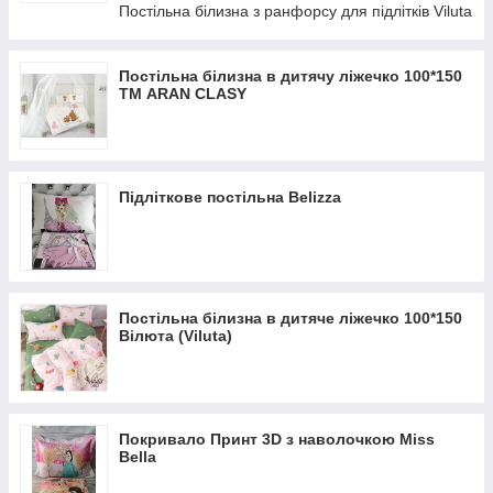
вигодою для себе, їх вартість зручна для простих українських
Постільна білизна з ранфорсу для підлітків Viluta
сімей;
5. наочний вибір – є фото, які передають всі барви й відтінки,
є описи,
Постільна білизна в дитячу ліжечко 100*150
дають повне уявлення про ключові характеристики;
ТМ ARAN CLASY
6. топ-виробники – у продажу пледи ТМ ТАС, покривала Aran
Clasy, постільна
ТМ Вилюта та інші речі від кращих фабрик України,
Туреччини, Польщі;
7. гарантії оригінальності – домашній текстиль ми отримуємо
Підліткове постільна Belizza
безпосередньо від тих, хто його
випускає і обіцяє його високі практичні та естетичні
характеристики.
Сьогодні вибір дитячих і підліткових товарів в категорії
«постільна» дуже
Постільна білизна в дитяче ліжечко 100*150
різноманітний, в тому числі і у нас, і з кожним днем він стає
Вілюта (Viluta)
все ширше. В каталозі
інтернет магазину ЮСОН з'являються новинки ринку –
ковдри з передовими
утеплювачами, покривала з хітовими принтами із свіжих
серій, – але і про вже
Покривало Принт 3D з наволочкою Miss
затребуваних колекціях ми теж не забуваємо. І навіть якщо
Bella
якогось домашнього
текстилю зараз немає в наявності, ми можемо привезти під