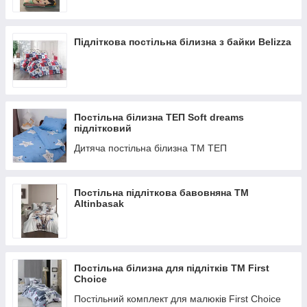
замовлення.
Звертайтеся, купуйте підліткові і дитячі товари з доставкою по
всій Україні –
Підліткова постільна білизна з байки Belizza
ми пропонуємо модні, затишні, якісні речі в спальню для
хлопчиків і
дівчат різного віку.
https://uson.in.ua/g10274219-prostyni
Простирадла: легкі, свіжі, практичні
Постільна білизна ТЕП Soft dreams
Основа всього постільної, запорука чистоти ліжка і
підлітковий
передумова до найсолодшим
Дитяча постільна білизна ТМ ТЕП
Постільна підліткова бавовняна ТМ
Altinbasak
Постільна білизна для підлітків ТМ First
Сhoice
Постільний комплект для малюків First Сhoice