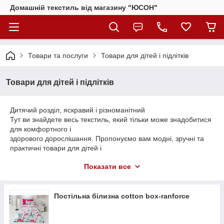
Домашній текстиль від магазину "ЮСОН"
Товари та послуги
Товари для дітей і підлітків
Товари для дітей і підлітків
Дитячий розділ, яскравий і різноманітний
Тут ви знайдете весь текстиль, який тільки може знадобитися
для комфортного і
здорового дорослішання. Пропонуємо вам модні, зручні та
практичні товари для дітей і
підлітків – постільна білизна, покривала, ковдри і багато
Показати все
іншого. Оточіть дитину
батьківською турботою, привейте йому смак до гарних речей
з самого малого віку,
створіть в його спальні такий дизайн, яким він буде радий.
Постільна білизна cotton box-ranforce
Так-так, правильно підібраний домашній текстиль вирішує
відразу кілька завдань: