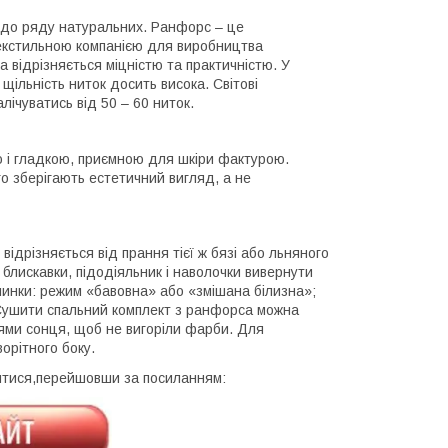
я до ряду натуральних. Ранфорс – це
текстильною компанією для виробництва
 відрізняється міцністю та практичністю. У
щільність ниток досить висока. Світові
ічуватись від 50 – 60 ниток.
 і гладкою, приємною для шкіри фактурою.
го зберігають естетичний вигляд, а не
ідрізняється від прання тієї ж бязі або льняного
 блискавки, підодіяльник і наволочки вивернути
шинки: режим «бавовна» або «змішана білизна»;
 Сушити спальний комплект з ранфорса можна
ями сонця, щоб не вигоріли фарби. Для
орітного боку.
итися,перейшовши за посиланням: