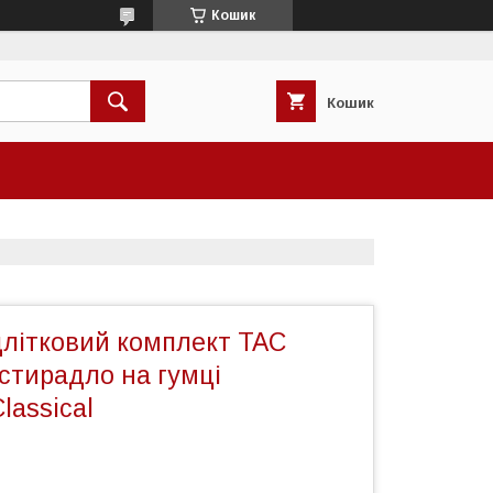
Кошик
Кошик
длітковий комплект TAC
стирадло на гумці
lassical