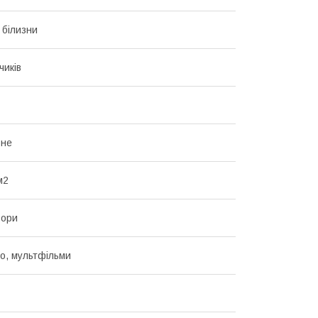
 білизни
чиків
ьне
м2
ьори
но, мультфільми