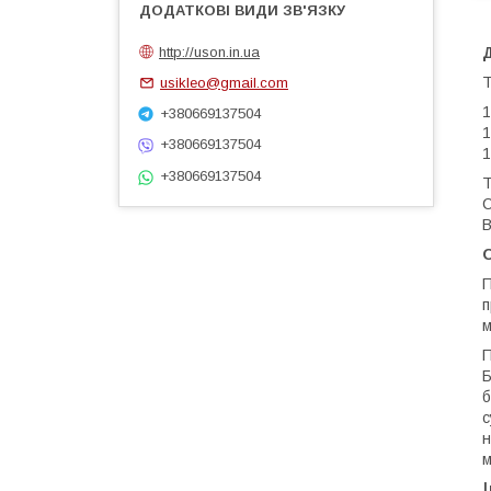
http://uson.in.ua
Т
usikleo@gmail.com
1
+380669137504
1
+380669137504
1
+380669137504
Т
С
В
П
п
м
П
Б
б
с
н
м