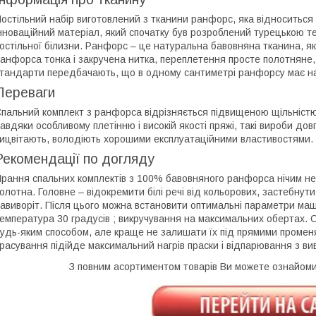
остільний набір виготовлений з тканини ранфорс, яка відноситьс
нноваційний матеріал, який спочатку був розроблений турецькою 
остільної білизни. Ранфорс – це натуральна бавовняна тканина, яка
анфорса тонка і закручена нитка, переплетення просте полотняне, 
тандарти передбачають, що в одному сантиметрі ранфорсу має нал
Переваги
пальний комплект з ранфорса відрізняється підвищеною щільністю
авдяки особливому плетінню і високій якості пряжі, такі вироби дов
ицвітають, володіють хорошими експлуатаційними властивостями.
Рекомендації по догляду
рання спальних комплектів з 100% бавовняного ранфорса нічим не в
олотна. Головне – відокремити білі речі від кольорових, застебнути
авиворіт. Після цього можна встановити оптимальні параметри ма
емпература 30 градусів ; викручування на максимальних обертах.
удь-яким способом, але краще не залишати їх під прямими промен
расування підійде максимальний нагрів праски і відпарювання з вив
З повним асортиментом товарів Ви можете ознайом