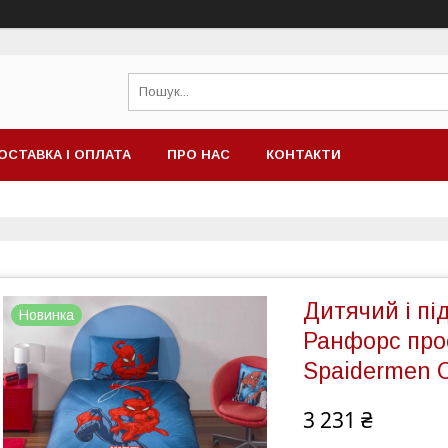
ОСТАВКА І ОПЛАТА
ПРО НАС
КОНТАКТИ
Дитячий і пі
Новинка
Ранфорс про
Spaidermen C
3 231 ₴