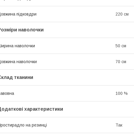
овжина підковдри
220 см
Розміри наволочки
ирина наволочки
50 см
овжина наволочки
70 см
Склад тканини
авовна
100 %
Додаткові характеристики
ростирадло на резинці
Так