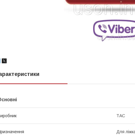
арактеристики
Основні
иробник
ТАС
ризначення
Для ліжк