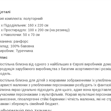
Деталі
ип комплекта: полуторний
 х Підодіяльник: 160 х 220 см
 х Простирадло: 100 х 200 см (на резинці)
 х Наволочки: 50 х 70 см
канина: ранфорс
клад: 100% бавовна
иробник: Туреччина
Опис
остільна білизна від одного з найбільших в Європі виробників до
родукція зарубіжного виробництва з багатим асортиментом і розкі
одель.
остільна білизна для дітей з яскравими зображеннями їх улюблен
арвисті малюнки з улюбленими персонажами розбудять їх фантазії 
ілизна якраз ідеально підходить для цього, адже вона представлен
учасними персонажами з мультфільмів. Яскраві мультяшні персонажі
анесення, гіпоалергенні стійкі барвники і чіткість малюнка, які не
амам і збережуть сімейний бюджет.
Інформація про тканину