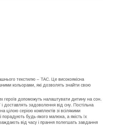
машнього текстилю – TAC. Це високоякісна
шними кольорами, які дозволять знайти свою
их героїв допоможуть налаштувати дитину на сон.
і доставлять задоволення від сну. Постільна
а цілою серією комплектів зі всілякими
 порадують будь-якого малюка, а якість їх
 страждають від часу і прання полегшать завдання