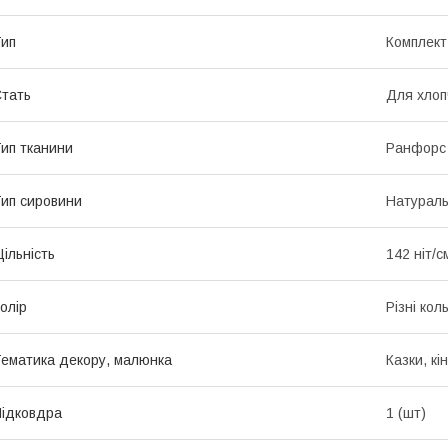
ип
Комплект
тать
Для хлоп
ип тканини
Ранфорс
ип сировини
Натурал
ільність
142 ніт/с
олір
Різні кол
ематика декору, малюнка
Казки, кі
ідковдра
1 (шт)