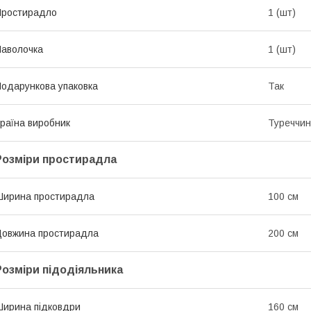
Простирадло
1 (шт)
аволочка
1 (шт)
одарункова упаковка
Так
раїна виробник
Туреччи
Розміри простирадла
ирина простирадла
100 см
овжина простирадла
200 см
Розміри підодіяльника
ирина підковдри
160 см