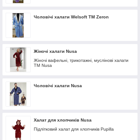
ЮСОН, допоможемо вам визначитися.
Який халат замовити?
Чоловічі халати Welsoft ТМ Zeron
Щоб зорієнтуватися в існуючому сьогодні різноманітті,
потрібно слідувати лише декільком базовим правилам. Коли
очі розбігаються, важливо пам'ятати, що ідеальний халат:
· вільний в рухах – він добре сідає, не обмежуючи, в ньому
має бути зручно не тільки сидіти в кріслі, але і займатися
Жіночі халати Nusa
якимись домашніми справами;
Жіночі вафельні, трикотажні, муслінові халати
· підтримує температуру тіла – махровий або велюровий,
ТМ Nusa
навколишній теплом, для прохолодних вечорів, або легкий
бавовняний, що допомагає не потіти жарким вранці;
· приємний на дотик – дарує тільки позитивні тактильні
Чоловічі халати Nusa
відчуття, які особливо важливі для ніжної дитячої або жіночої
шкіри.
І окремо про питання стилю. Домашні халати обов'язково
повинні бути красиво виконані, щоб їх господарям
подобалося їх носити. Привабливий зовнішній вигляд – це
Халат для хлопчиків Nusa
теж основа персонального комфорту.
Підлітковий халат для хлопчиків Pupilla
Де купити халат? В інтернет магазині ЮСОН
Ми пропонуємо величезний вибір текстилю, і цією легкою,