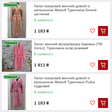
Новинка
Халат махровий жіночий довгий із
капюшоном Welsoft Туреччина Kiremit
цегляний
В наявності
1 183
₴
Новинка
Халат жіночий велюр/махра бавовна (TM
Zeron), Туреччина колір рожевий
В наявності
1 911
₴
Новинка
Халат махровий жіночий довгий із
капюшоном Welsoft Туреччина Pudra
пудровий
В наявності
1 183
₴