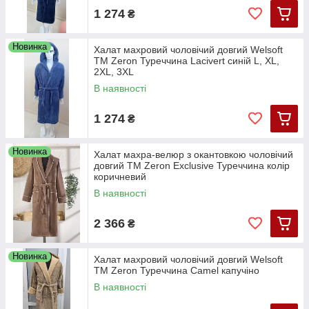
1 274
₴
Новинка
Халат махровий чоловічий довгий Welsoft
TM Zeron Туреччина Lacivert синій L, XL,
2XL, 3XL
В наявності
1 274
₴
Новинка
Халат махра-велюр з окантовкою чоловічий
довгий TM Zeron Exclusive Туреччина колір
коричневий
В наявності
2 366
₴
Новинка
Халат махровий чоловічий довгий Welsoft
TM Zeron Туреччина Camel капучіно
В наявності