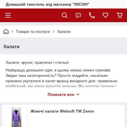
Домашній текстиль від магазину "ЮСОН"
Товари та послуги
Халати
Халати
Халати: зручні, практичні і стильні
Найкраща домашня одяг, в цьому немає ніяких сумнівів.
Звідки така категоричність? Просто згадайте, наскільки
приємно укутатися в халат вранці вихідного дня: правильно
підібраний, він дарує відчуття затишку. Він огортає теплом і
майже батьківською турботою.
Показати все
Вечірній перегляд фільму зі своєю другою половинкою, ранок
дня народження з чашкою кави, розбір подарунків з дітьми
під новорічною ялинкою... Всі ці важливі життєві моменти і ще
Жіночі халати Welsoft ТМ Zeron
десятки інших позитивних подій ви зустрічаєте саме у халаті,
тому так важливо правильно його купити – щоб носити довго і
з задоволенням. І ми, інтернет магазин домашнього текстилю