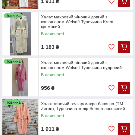
1 911
₴
Новинка
Халат махровий жіночий довгий з
капюшоном Welsoft Туреччина Krem
кремовий
В наявності
1 183
₴
Новинка
Халат махровий жіночий довгий з
капюшоном Welsoft Туреччина пудровий
В наявності
956
₴
Новинка
Халат жіночий велюр/махра бавовна (TM
Zeron), Туреччина колір Somun лососевий
В наявності
1 911
₴