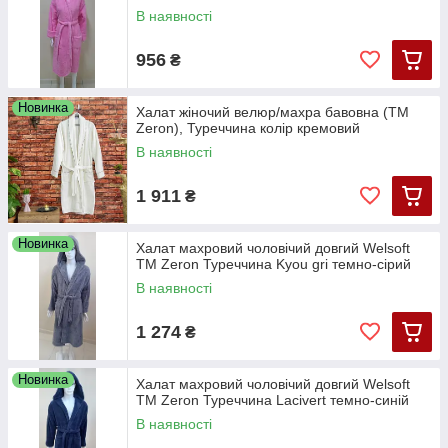
В наявності
956
₴
Новинка
Халат жіночий велюр/махра бавовна (TM
Zeron), Туреччина колір кремовий
В наявності
1 911
₴
Новинка
Халат махровий чоловічий довгий Welsoft
TM Zeron Туреччина Kyou gri темно-сірий
В наявності
1 274
₴
Новинка
Халат махровий чоловічий довгий Welsoft
TM Zeron Туреччина Lacivert темно-синій
В наявності