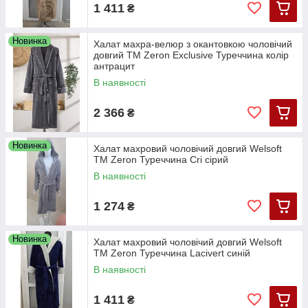
1 411
₴
Новинка
Халат махра-велюр з окантовкою чоловічий
довгий TM Zeron Exclusive Туреччина колір
антрацит
В наявності
2 366
₴
Новинка
Халат махровий чоловічий довгий Welsoft
TM Zeron Туреччина Cri сірий
В наявності
1 274
₴
Новинка
Халат махровий чоловічий довгий Welsoft
TM Zeron Туреччина Lacivert синій
В наявності
1 411
₴