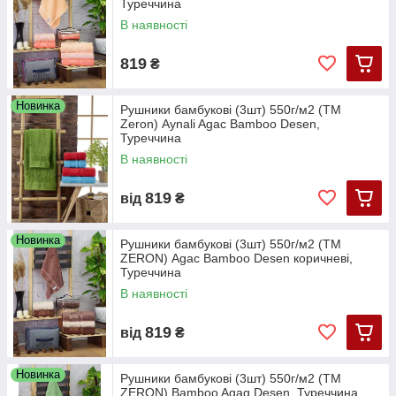
Туреччина
В наявності
819
₴
Новинка
Рушники бамбукові (3шт) 550г/м2 (TM
Zeron) Aynali Agac Bamboo Desen,
Туреччина
В наявності
819
від
₴
Новинка
Рушники бамбукові (3шт) 550г/м2 (TM
ZERON) Agac Bamboo Desen коричневі,
Туреччина
В наявності
819
від
₴
Новинка
Рушники бамбукові (3шт) 550г/м2 (TM
ZERON) Bamboo Agag Desen, Туреччина