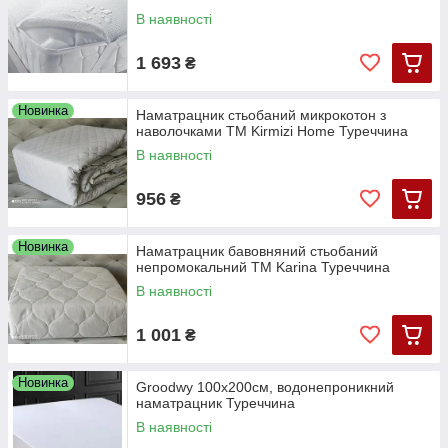
В наявності
1 693
₴
Новинка
Наматрацник стьобаний микрокотон з
наволочками ТМ Kirmizi Home Туреччина
В наявності
956
₴
Новинка
Наматрацник бавовняний стьобаний
непромокальний ТМ Karina Туреччина
В наявності
1 001
₴
Новинка
Groodwy 100х200см, водонепроникний
наматрацник Туреччина
В наявності