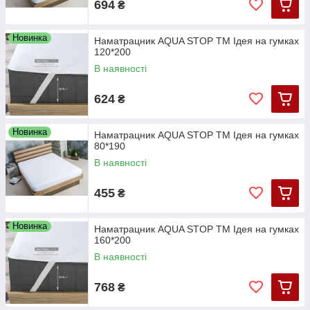
уровень сопутствующего сервиса – обращайтесь в ЮСОН
694
₴
для быстрого, комфортного и приятного заказа хорошего
постельного и домашнего текстиля.
Новинка
Наматрацник AQUA STOP ТМ Ідея на гумках
120*200
В наявності
624
₴
Новинка
Наматрацник AQUA STOP ТМ Ідея на гумках
80*190
В наявності
455
₴
Новинка
Наматрацник AQUA STOP ТМ Ідея на гумках
160*200
В наявності
768
₴