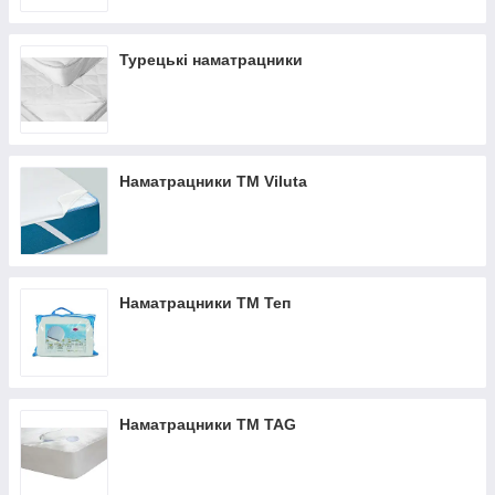
который не составит никакого труда;
· для защиты – от грибков, бактерий, потертостей, даже
царапин – он банально продлевает срок службы матраса как
Турецькі наматрацники
минимум на несколько лет;
· для создания микроклимата – с шерстяными и
хлопковыми волокнами, он помогает задерживать тепло от
человеческого тела на поверхности постели (при
прохладной температуре в комнате) и отводить пот (в жару).
Наматрацники TM Viluta
И еще два важных его преимущества, исходящих из того,
кому (или для кого) стоит заказать наматрасник:
· Для детей – его водонепроницаемая модель станет
настоящим спасением для кроватки ребенка,
приучающегося к горшку. Такой чехол и клеенки собой
Наматрацники ТМ Теп
заменяет, и на ощупь приятный.
· Для пары – для двух людей, спящих в одной кровати,
но на разных одинарных матрасах с различной степенью
жесткости. Тогда он создает общее постельное пространство
без неудобных зазоров или перепада высот.
Наматрацники ТМ TAG
Отдельной историей являются топперы. Они удобны для
тех, кому понадобилось сделать ложе жестче или мягче. За
счет материалов с памятью и вставок из кокоса, латекса,