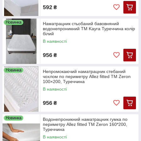
592
₴
Новинка
Наматрацник стьобаний бавовняний
водонепроникний ТМ Kayra Туреччина колір
білий
В наявності
956
₴
Новинка
Непромокаючий наматрацник стебаний
чохлом по периметру Allez fitted TM Zeron
100×200, Туреччина
В наявності
956
₴
Новинка
Водонепроникний наматрацник гумка по
периметру Allez fitted TM Zeron 160*200,
Туреччина
В наявності