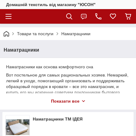
Домашній текстиль від магазину "ЮСОН"
Товари та послуги
Наматрацники
Наматрацники
Наматрасники как основа комфортного сна
Вот постельное для самых рациональных хозяев. Немаркий,
легкий в уходе, помогающий организовать и поддерживать
образцовый порядок в кровати – все это наматрасник, и
купить его мы искренне советуем поклонникам бытового
удобства. И он еще практичнее, чем может показаться, он
Показати все
выполняет сразу несколько функций.
Буквально несколько слов о его пользе. Итак, зачем нужен
наматрасник:
Наматрацники ТМ ІДЕЯ
· для гигиеничности – он станет тем чехлом, что
соберет грязь, пыль и пятна, и постирать, выбить и высушить