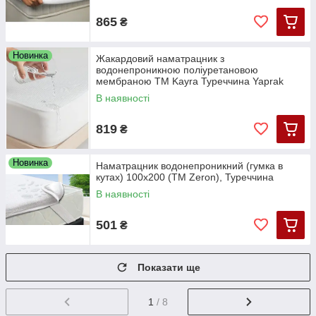
865
₴
Новинка
Жакардовий наматрацник з
водонепроникною поліуретановою
мембраною ТМ Kayra Туреччина Yaprak
колір білий
В наявності
819
₴
Новинка
Наматрацник водонепроникний (гумка в
кутах) 100х200 (TM Zeron), Туреччина
В наявності
501
₴
Показати ще
1
/ 8