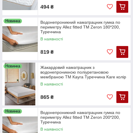
494
₴
Новинка
Водонепроникний наматрацник гумка по
периметру Allez fitted TM Zeron 180*200,
Туреччина
В наявності
819
₴
Новинка
Жакардовий наматрацник з
водонепроникною поліуретановою
мембраною ТМ Kayra Туреччина Kare колір
білий
В наявності
865
₴
Новинка
Водонепроникний наматрацник гумка по
периметру Allez fitted TM Zeron 200*200,
Туреччина
В наявності