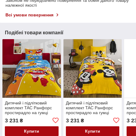
Законом не передбачено повернення та обмін даного товару
належної якості
Всі умови повернення
Подібні товари компанії
Дитячий і підлітковий
Дитячий і підлітковий
Дитя
комплект TAC Ранфорс
комплект TAC Ранфорс
ком
простирадло на гумці
простирадло на гумці
прос
Harika Kanatlar Fluing
Miskey & Friends
Whee
3 231
3 231
3 2
₴
₴
Купити
Купити