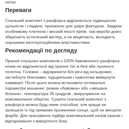
ниток.
Переваги
Спальний комплект з ранфорса відрізняється підвищеною
щільністю і гладкою, приємною для шкіри фактурою. Завдяки
особливому плетінню і високій якості пряжі, такі вироби довго
зберігають естетичний вигляд, а не вицвітають, володіють
хорошими експлуатаційними властивостями.
Рекомендації по догляду
Прання спальних комплектів з 100% бавовняного ранфорса
нічим не відрізняється від прання тієї ж бязі або льняного
полотна. Головне – відокремити білі речі від кольорових,
застебнути блискавки, підодіяльник і наволочки вивернути
навиворіт. Після цього можна встановити оптимальні
параметри машинки: режим «бавовна» або «змішана
білизна»; температура 30 градусів ; викручування на
максимальних обертах. Сушити спальний комплект з
ранфорса можна будь-яким способом, але краще не
залишати їх під прямими променями сонця, щоб не вигоріли
фарби. Для прасування підійде максимальний нагрів праски і
відпарювання з виворітного боку.