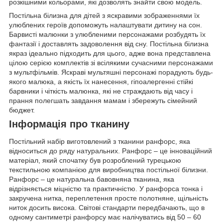
розкішними кольорами, які дозволять знайти свою модель.
Постільна білизна для дітей з яскравими зображеннями їх
улюблених героїв допоможуть налаштувати дитину на сон.
Барвисті малюнки з улюбленими персонажами розбудять їх
фантазії і доставлять задоволення від сну. Постільна білизна
якраз ідеально підходить для цього, адже вона представлена
цілою серією комплектів зі всілякими сучасними персонажами
з мультфільмів. Яскраві мультяшні персонажі порадують будь-
якого малюка, а якість їх нанесення, гіпоалергенні стійкі
барвники і чіткість малюнка, які не страждають від часу і
прання полегшать завдання мамам і збережуть сімейний
бюджет.
Інформація про тканину
Постільний набір виготовлений з тканини ранфорс, яка
відноситься до ряду натуральних. Ранфорс – це інноваційний
матеріал, який спочатку був розроблений турецькою
текстильною компанією для виробництва постільної білизни.
Ранфорс – це натуральна бавовняна тканина, яка
відрізняється міцністю та практичністю. У ранфорса тонка і
закручена нитка, переплетення просте полотняне, щільність
ниток досить висока. Світові стандарти передбачають, що в
одному сантиметрі ранфорсу має налічуватись від 50 – 60