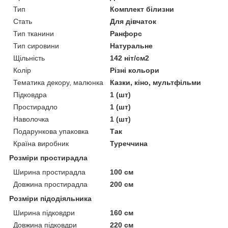
Тип
Комплект білизни
Стать
Для дівчаток
Тип тканини
Ранфорс
Тип сировини
Натуральне
Щільність
142 ніт/см2
Колір
Різні кольори
Тематика декору, малюнка
Казки, кіно, мультфільми
Підковдра
1 (шт)
Простирадло
1 (шт)
Наволочка
1 (шт)
Подарункова упаковка
Так
Країна виробник
Туреччина
Розміри простирадла
Ширина простирадла
100 см
Довжина простирадла
200 см
Розміри підодіяльника
Ширина підковдри
160 см
Довжина підковдри
220 см