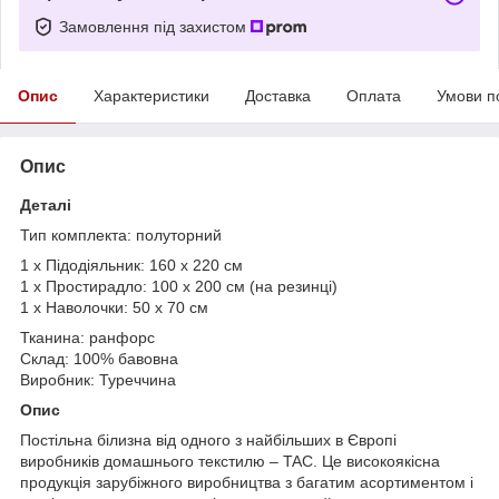
Замовлення під захистом
Опис
Характеристики
Доставка
Оплата
Умови п
Опис
Деталі
Тип комплекта: полуторний
1 х Підодіяльник: 160 х 220 см
1 х Простирадло: 100 х 200 см (на резинці)
1 х Наволочки: 50 х 70 см
Тканина: ранфорс
Склад: 100% бавовна
Виробник: Туреччина
Опис
Постільна білизна від одного з найбільших в Європі
виробників домашнього текстилю – TAC. Це високоякісна
продукція зарубіжного виробництва з багатим асортиментом і