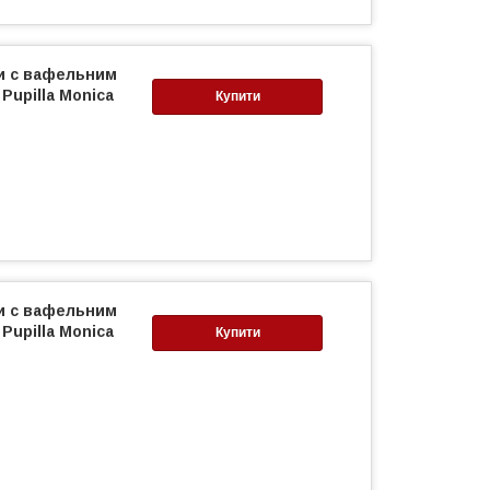
ни c вафельним
Pupilla Monica
Купити
ни c вафельним
Pupilla Monica
Купити