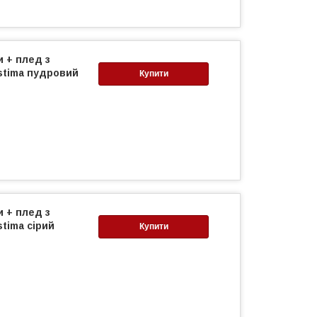
и + плед з
tima пудровий
Купити
и + плед з
tima сірий
Купити