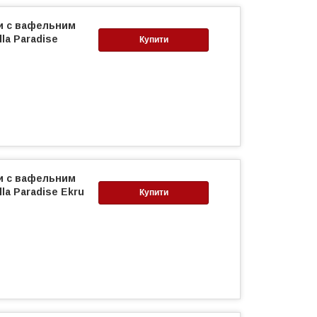
ни c вафельним
la Paradise
Купити
ни c вафельним
la Paradise Ekru
Купити