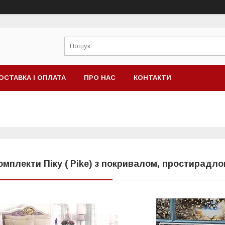
ОСТАВКА І ОПЛАТА
ПРО НАС
КОНТАКТИ
омплекти Піку ( Pike) з покривалом, простирадл