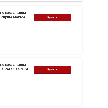
ни c вафельним
Pupilla Monica
Купити
ни c вафельним
la Paradise Mint
Купити