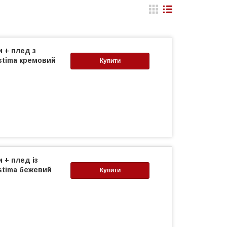
и + плед з
tima кремовий
Купити
 + плед із
tima бежевий
Купити