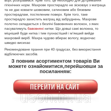
ворс розправився. Крім того, це необхідно для дотримання
гігієнічних норм. Махрове простирадло не зісковзує з матраца
та не дає ковзати шовковим, сатиновим або бязевим
простирадлам, постеленим поверх. Крім того, таке
простирадло захистить матрац від забруднень. Махрове
полотно складається з безлічі бавовняних волокон, з яких
пасуватимуть
бавовняні
нитки. Що довші самі волокна, то
міцніший буде нитка і тим пухнастіший і м'якший вийде
махровий виріб. Махра чудово вбирає вологу, водночас
швидко висихає
Рекомендоване прання при 40 градусах, без використання
відбілюючих засобів.
З повним асортиментом товарів Ви
можете ознайомитися,перейшовши за
посиланням: