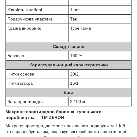
Кількість в наборі
1 шт.
Подарункова упаковка
Так
Країна виробник
Туреччина
Склад тканини
Бавовна
100 %
Користувальницькі характеристики
Нитки основа
20/2
Нитки махра
16/1
Вага
Вага простирадла
2,100 кг
Махрове простирадло бавовна, турецького
виробництва —
TM
ZERON
Махрове простирадло стане прекрасним подарунком. Щоб
він справді був таким, після купівлі виріб варто випрати, щоб