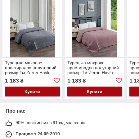
Турецька махрове
Турецька махрове
Туре
простирадло полуторний
простирадло полуторний
прос
розмір Тм Zeron Нavlu
розмір Тм Zeron Нavlu
розм
Antrasit колір антрацит
Murdum колір бузковий
Krem
1 183
1 183
1 1
₴
₴
Купити
Купити
Про нас
90% позитивних з 91 відгука за рік
Працює з 24.09.2010