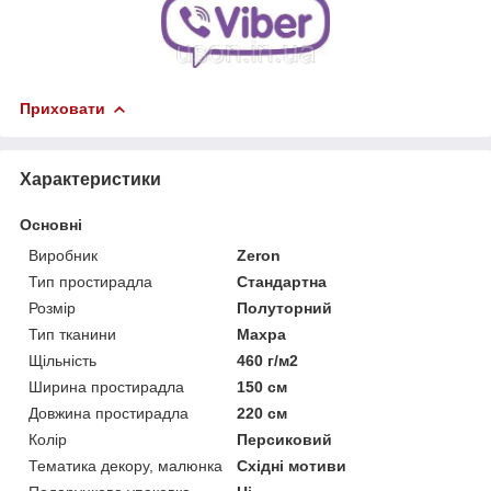
Приховати
Характеристики
Основні
Виробник
Zeron
Тип простирадла
Стандартна
Розмір
Полуторний
Тип тканини
Махра
Щільність
460 г/м2
Ширина простирадла
150 см
Довжина простирадла
220 см
Колір
Персиковий
Тематика декору, малюнка
Східні мотиви