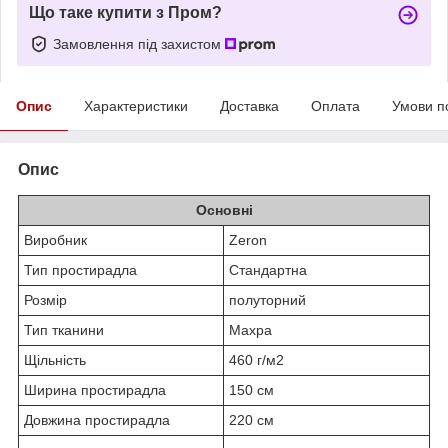
Що таке купити з Пром?
Замовлення під захистом
Опис
Характеристики
Доставка
Оплата
Умови п
Опис
Основні
Виробник
Zeron
Тип простирадла
Стандартна
Розмір
полуторний
Тип тканини
Махра
Щільність
460 г/м2
Ширина простирадла
150 см
Довжина простирадла
220 см