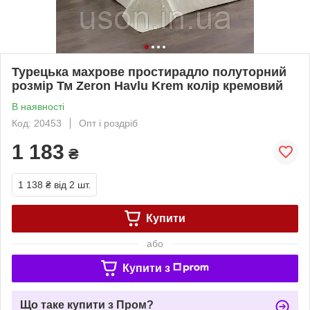
Турецька махрове простирадло полуторний
розмір Тм Zeron Нavlu Krem колір кремовий
В наявності
Код: 20453
Опт і роздріб
1 183
₴
1 138 ₴
від 2 шт.
Купити
або
Купити з
Що таке купити з Пром?