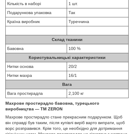
Кількість в наборі
1 шт.
Подарункова упаковка
Так
Країна виробник
Туреччина
Склад тканини
Бавовна
100 %
Користувальницькі характеристики
Нитки основа
20/2
Нитки махра
16/1
Вага
Вага простирадла
2,100 кг
Махрове простирадло бавовна, турецького
виробництва —
TM
ZERON
Махрове простирадло стане прекрасним подарунком. Щоб
він справді був таким, після купівлі виріб варто випрати, щоб
ворс розправився. Крім того, це необхідно для дотримання
гігієнічних норм. Махрове простирадло не зісковзує з матраца