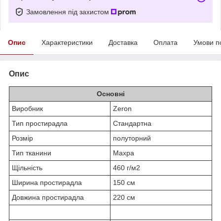
Замовлення під захистом
Опис
Характеристики
Доставка
Оплата
Умови п
Опис
Основні
Виробник
Zeron
Тип простирадла
Стандартна
Розмір
полуторний
Тип тканини
Махра
Щільність
460 г/м2
Ширина простирадла
150 см
Довжина простирадла
220 см