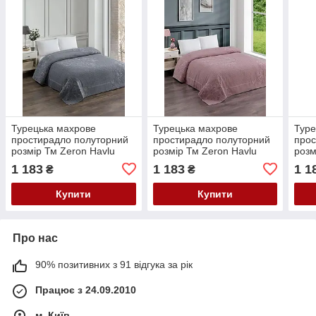
Турецька махрове
Турецька махрове
Туре
простирадло полуторний
простирадло полуторний
прос
розмір Тм Zeron Нavlu
розмір Тм Zeron Нavlu
розм
Antrasit колір антрацит
Murdum колір бузковий
Somo
1 183
1 183
1 1
₴
₴
Купити
Купити
Про нас
90% позитивних з 91 відгука за рік
Працює з 24.09.2010
м. Київ