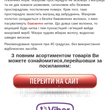
та не дає ковзати шовковим, сатиновим або бязевим
простирадлам, постеленим поверх. Крім того, таке
простирадло захистить матрац від забруднень. Махрове
полотно складається з безлічі бавовняних волокон, з яких
пасуватимуть
бавовняні
нитки. Що довші самі волокна, то
міцніший буде нитка і тим пухнастіший і м'якший вийде
махровий виріб. Махра чудово вбирає вологу, водночас
швидко висихає
Рекомендоване прання при 40 градусах, без використання
відбілюючих засобів.
З повним асортиментом товарів Ви
можете ознайомитися,перейшовши за
посиланням: