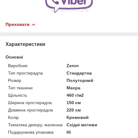
Приховати
Характеристики
Основні
Виробник
Zeron
Тип простирадла
Стандартна
Розмір
Полуторний
Тип тканини
Махра
Щільність
460 г/м2
Ширина простирадла
150 см
Довжина простирадла
220 см
Колір
Кремовий
Тематика декору, малюнка
Східні мотиви
Подарункова упаковка
Ні