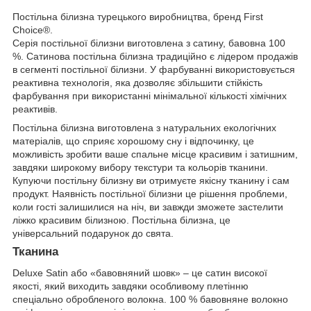
Постільна білизна турецького виробництва, бренд First
Choice®.
Серія постільної білизни виготовлена з сатину, бавовна 100
%. Сатинова постільна білизна традиційно є лідером продажів
в сегменті постільної білизни. У фарбуванні використовується
реактивна технологія, яка дозволяє збільшити стійкість
фарбування при використанні мінімальної кількості хімічних
реактивів.
Постільна білизна виготовлена з натуральних екологічних
матеріалів, що сприяє хорошому сну і відпочинку, це
можливість зробити ваше спальне місце красивим і затишним,
завдяки широкому вибору текстури та кольорів тканини.
Купуючи постільну білизну ви отримуєте якісну тканину і сам
продукт. Наявність постільної білизни це рішення проблеми,
коли гості залишилися на ніч, ви завжди зможете застелити
ліжко красивим білизною. Постільна білизна, це
універсальний подарунок до свята.
Тканина
Deluxe Satin або «бавовняний шовк» – це сатин високої
якості, який виходить завдяки особливому плетінню
спеціально обробленого волокна. 100 % бавовняне волокно