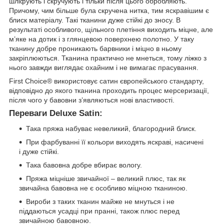
шліфують і скручують і тільки після цього обробляють.
Причому, чим більше була скручена нитка, тим яскравішим є
блиск матеріалу. Такі тканини дуже стійкі до зносу. В
результаті особливого, щільного плетіння виходить міцне, але
м’яке на дотик і з глянцевою поверхнею полотно. У таку
тканину добре проникають барвники і міцно в ньому
закріплюються. Тканина практично не мнеться, тому ліжко з
нього завжди виглядає охайним і не вимагає прасування.
First Choice® використовує сатин європейського стандарту,
відповідно до якого тканина проходить процес мерсеризації,
після чого у бавовни з’являються нові властивості.
Переваги Deluxe Satin:
Така пряжа набуває невеликий, благородний блиск.
При фарбуванні її кольори виходять яскраві, насичені
і дуже стійкі.
Така бавовна добре вбирає вологу.
Пряжа міцніше звичайної – великий плюс, так як
звичайна бавовна не є особливо міцною тканиною.
Вироби з таких тканин майже не мнуться і не
піддаються усадці при пранні, також плюс перед
звичайною бавовною.