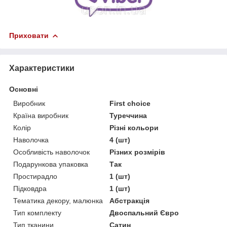
Приховати
Характеристики
Основні
Виробник
First choice
Країна виробник
Туреччина
Колір
Різні кольори
Наволочка
4 (шт)
Особливість наволочок
Різних розмірів
Подарункова упаковка
Так
Простирадло
1 (шт)
Підковдра
1 (шт)
Тематика декору, малюнка
Абстракція
Тип комплекту
Двоспальний Євро
Тип тканини
Сатин