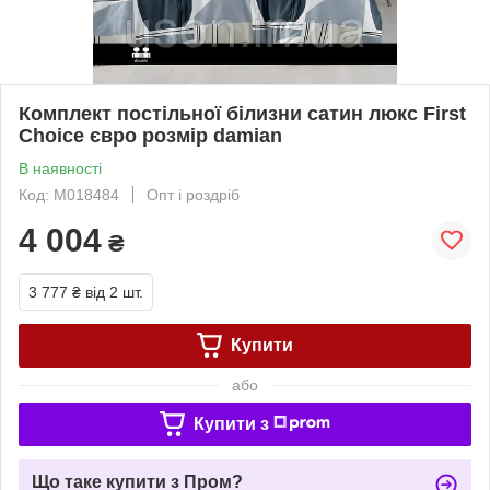
Комплект постільної білизни сатин люкс First
Choice євро розмір damian
В наявності
Код: M018484
Опт і роздріб
4 004
₴
3 777 ₴
від 2 шт.
Купити
або
Купити з
Що таке купити з Пром?