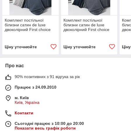
Комплект постільної
Комплект постільної
Комп
білизни сатин de luxe
білизни сатин de luxe
біли
двоколірний First choice
двоколірний First choice
двок
євро розмір Denim/Grey
євро розмір Dark
євро
Grey/Navy Blue
Ціну уточнюйте
Ціну уточнюйте
Цін
Про нас
90% позитивних з 91 відгука за рік
Працює з 24.09.2010
м. Київ
Київ, Україна
Контакти
Сьогодні працює з 10:00 до 20:00
Показати весь графік роботи