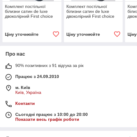
Комплект постільної
Комплект постільної
Комп
білизни сатин de luxe
білизни сатин de luxe
біли
двоколірний First choice
двоколірний First choice
двок
євро розмір Denim/Grey
євро розмір Dark
євро
Grey/Navy Blue
Ціну уточнюйте
Ціну уточнюйте
Цін
Про нас
90% позитивних з 91 відгука за рік
Працює з 24.09.2010
м. Київ
Київ, Україна
Контакти
Сьогодні працює з 10:00 до 20:00
Показати весь графік роботи