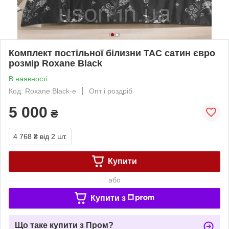
Комплект постільної білизни TAC сатин євро
розмір Roxane Black
В наявності
Код: Roxane Black-е
Опт і роздріб
5 000
₴
4 768 ₴
від 2 шт.
Купити
або
Купити з
Що таке купити з Пром?