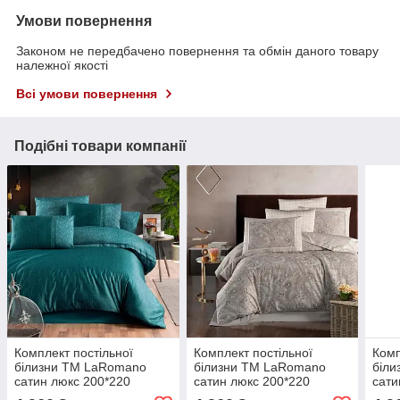
Умови повернення
Законом не передбачено повернення та обмін даного товару
належної якості
Всі умови повернення
Подібні товари компанії
Комплект постільної
Комплект постільної
Комп
білизни ТМ LaRomano
білизни ТМ LaRomano
біл
сатин люкс 200*220
сатин люкс 200*220
сати
Туреччина Vardel Tapestry
Туреччина Theron Rock
Туре