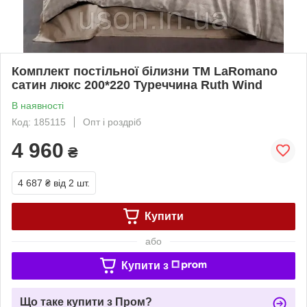
Комплект постільної білизни ТМ LaRomano
сатин люкс 200*220 Туреччина Ruth Wind
В наявності
Код: 185115
Опт і роздріб
4 960
₴
4 687 ₴
від 2 шт.
Купити
або
Купити з
Що таке купити з Пром?