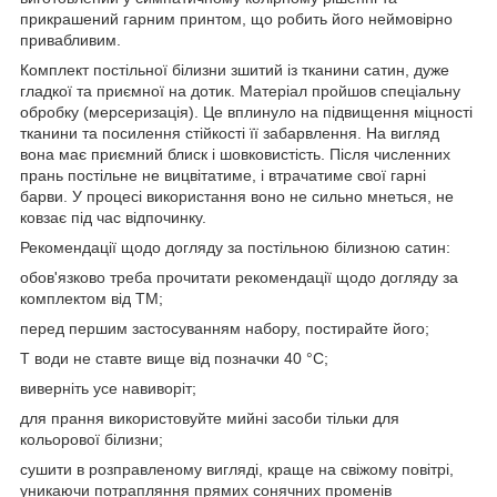
прикрашений гарним принтом, що робить його неймовірно
привабливим.
Комплект постільної білизни зшитий із тканини сатин, дуже
гладкої та приємної на дотик. Матеріал пройшов спеціальну
обробку (мерсеризація). Це вплинуло на підвищення міцності
тканини та посилення стійкості її забарвлення. На вигляд
вона має приємний блиск і шовковистість. Після численних
прань постільне не вицвітатиме, і втрачатиме свої гарні
барви. У процесі використання воно не сильно мнеться, не
ковзає під час відпочинку.
Рекомендації щодо догляду за постільною білизною сатин:
обов'язково треба прочитати рекомендації щодо догляду за
комплектом від ТМ;
перед першим застосуванням набору, постирайте його;
Т води не ставте вище від позначки 40 °C;
виверніть усе навиворіт;
для прання використовуйте мийні засоби тільки для
кольорової білизни;
сушити в розправленому вигляді, краще на свіжому повітрі,
уникаючи потрапляння прямих сонячних променів