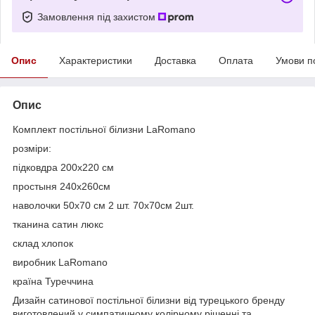
Замовлення під захистом
Опис
Характеристики
Доставка
Оплата
Умови п
Опис
Комплект постільної білизни LaRomano
розміри:
підковдра 200x220 см
простыня 240x260см
наволочки 50x70 см 2 шт. 70x70см 2шт.
тканина сатин люкс
склад хлопок
виробник LaRomano
країна Туреччина
Дизайн сатинової постільної білизни від турецького бренду
виготовлений у симпатичному колірному рішенні та