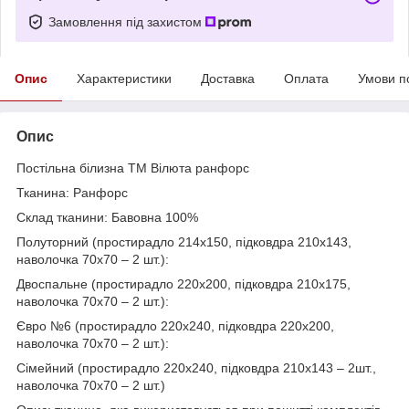
Замовлення під захистом
Опис
Характеристики
Доставка
Оплата
Умови п
Опис
Постільна білизна ТМ Вілюта ранфорс
Тканина: Ранфорс
Склад тканини: Бавовна 100%
Полуторний (простирадло 214х150, підковдра 210х143,
наволочка 70х70 – 2 шт.):
Двоспальне (простирадло 220х200, підковдра 210х175,
наволочка 70х70 – 2 шт.):
Євро №6 (простирадло 220х240, підковдра 220х200,
наволочка 70х70 – 2 шт.):
Сімейний (простирадло 220х240, підковдра 210х143 – 2шт.,
наволочка 70х70 – 2 шт.)