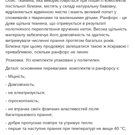
Опис: тканина, яка використовується при пошитті комплектів
постільної білизни, містять у складі натуральну бавовну,
відрізняються відмінною якістю і мають великий попит у
споживачів з тваринами та маленькими дітьми. Ранфорс - це
дуже щільна тканина, що отримується в результаті
полотняного переплетення кручених ниток. Висока щільність
матеріалу забезпечує його довговічність та здатність
витримувати численні прання протягом багатьох років.
Білизна при цьому продовжує залишатися такою ж яскравою і
привабливою, оскільки ранфорс не линяє
Упаковка: Усі комплекти упаковані у поліетилен.
Деталі: основними перевагами комплектів із ранфорсу є:
- Міцність;
- Довговічність;
- не електризується;
- гігроскопічність;
- не втрачає своїх фізичних властивостей після
багаторазового прання;
- добре пропускає повітря та утримує тепло.
- перше та наступне прання при температурі не вище 40 °C;