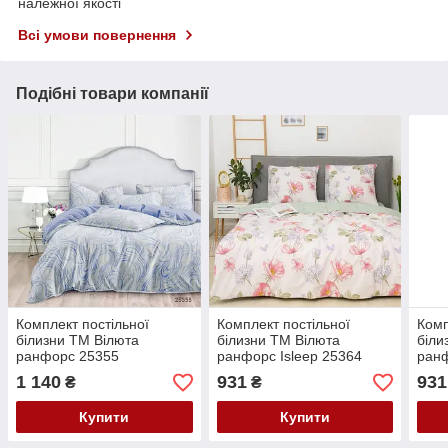
належної якості
Всі умови повернення
Подібні товари компанії
Комплект постільної
Комплект постільної
Комп
білизни ТМ Вілюта
білизни ТМ Вілюта
біли
ранфорс 25355
ранфорс Isleep 25364
ранф
1 140
931
931
₴
₴
Купити
Купити