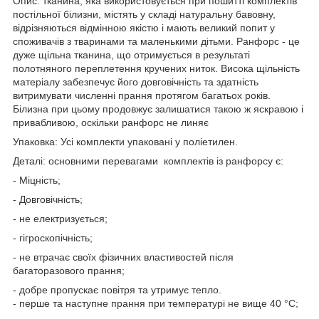
Опис: тканина, яка використовується при пошитті комплектів
постільної білизни, містять у складі натуральну бавовну,
відрізняються відмінною якістю і мають великий попит у
споживачів з тваринами та маленькими дітьми. Ранфорс - це
дуже щільна тканина, що отримується в результаті
полотняного переплетення кручених ниток. Висока щільність
матеріалу забезпечує його довговічність та здатність
витримувати численні прання протягом багатьох років.
Білизна при цьому продовжує залишатися такою ж яскравою і
привабливою, оскільки ранфорс не линяє
Упаковка: Усі комплекти упаковані у поліетилен.
Деталі: основними перевагами комплектів із ранфорсу є:
- Міцність;
- Довговічність;
- не електризується;
- гігроскопічність;
- не втрачає своїх фізичних властивостей після
багаторазового прання;
- добре пропускає повітря та утримує тепло.
- перше та наступне прання при температурі не вище 40 °C;