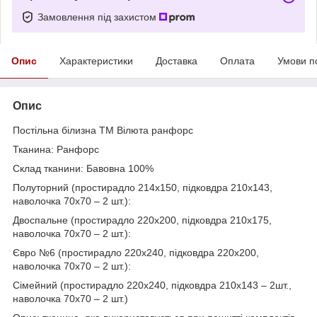
Замовлення під захистом
Опис
Характеристики
Доставка
Оплата
Умови п
Опис
Постільна білизна ТМ Вілюта ранфорс
Тканина: Ранфорс
Склад тканини: Бавовна 100%
Полуторний (простирадло 214х150, підковдра 210х143,
наволочка 70х70 – 2 шт.):
Двоспальне (простирадло 220х200, підковдра 210х175,
наволочка 70х70 – 2 шт.):
Євро №6 (простирадло 220х240, підковдра 220х200,
наволочка 70х70 – 2 шт.):
Сімейний (простирадло 220х240, підковдра 210х143 – 2шт.,
наволочка 70х70 – 2 шт.)