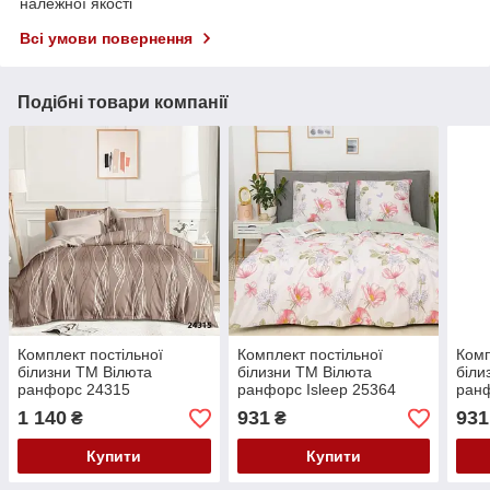
належної якості
Всі умови повернення
Подібні товари компанії
Комплект постільної
Комплект постільної
Комп
білизни ТМ Вілюта
білизни ТМ Вілюта
біли
ранфорс 24315
ранфорс Isleep 25364
ранф
1 140
931
931
₴
₴
Купити
Купити