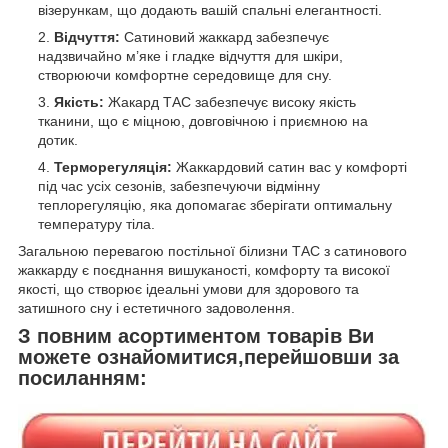
візерункам, що додають вашій спальні елегантності.
Відчуття:
Сатиновий жаккард забезпечує
надзвичайно м’яке і гладке відчуття для шкіри,
створюючи комфортне середовище для сну.
Якість:
Жакард ТАС забезпечує високу якість
тканини, що є міцною, довговічною і приємною на
дотик.
Терморегуляція:
Жаккардовий сатин вас у комфорті
під час усіх сезонів, забезпечуючи відмінну
теплорегуляцію, яка допомагає зберігати оптимальну
температуру тіла.
Загальною перевагою постільної білизни ТАС з сатинового
жаккарду є поєднання вишуканості, комфорту та високої
якості, що створює ідеальні умови для здорового та
затишного сну і естетичного задоволення.
З повним асортиментом товарів Ви
можете ознайомитися,перейшовши за
посиланням: