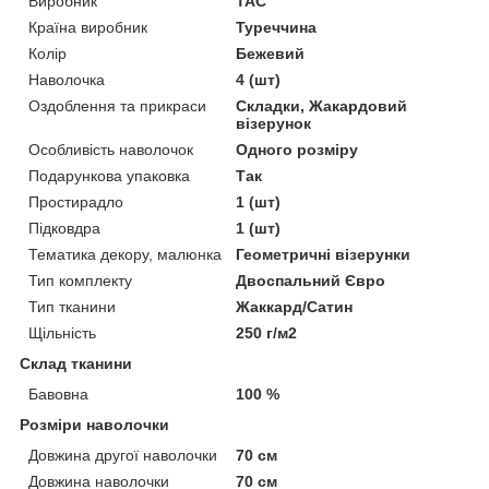
Виробник
ТАС
Країна виробник
Туреччина
Колір
Бежевий
Наволочка
4 (шт)
Оздоблення та прикраси
Складки, Жакардовий
візерунок
Особливість наволочок
Одного розміру
Подарункова упаковка
Так
Простирадло
1 (шт)
Підковдра
1 (шт)
Тематика декору, малюнка
Геометричні візерунки
Тип комплекту
Двоспальний Євро
Тип тканини
Жаккард/Сатин
Щільність
250 г/м2
Склад тканини
Бавовна
100 %
Розміри наволочки
Довжина другої наволочки
70 см
Довжина наволочки
70 см