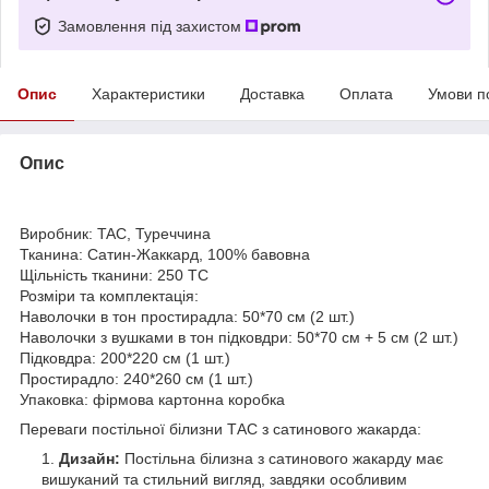
Замовлення під захистом
Опис
Характеристики
Доставка
Оплата
Умови п
Опис
Виробник: TAC, Туреччина
Тканина: Сатин-Жаккард, 100% бавовна
Щільність тканини: 250 TC
Розміри та комплектація:
Наволочки в тон простирадла: 50*70 см (2 шт.)
Наволочки з вушками в тон підковдри: 50*70 см + 5 см (2 шт.)
Підковдра: 200*220 см (1 шт.)
Простирадло: 240*260 см (1 шт.)
Упаковка: фірмова картонна коробка
Переваги постільної білизни ТАС з сатинового жакарда:
Дизайн:
Постільна білизна з сатинового жакарду має
вишуканий та стильний вигляд, завдяки особливим