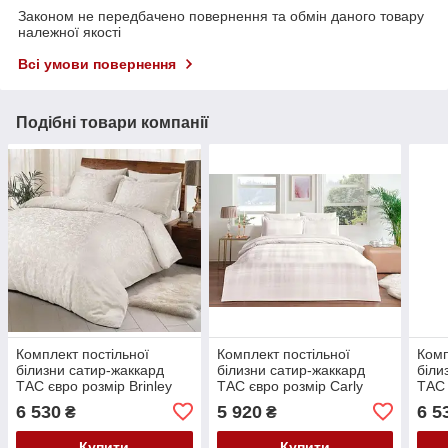
Законом не передбачено повернення та обмін даного товару
належної якості
Всі умови повернення
Подібні товари компанії
Комплект постільної
Комплект постільної
Комп
білизни сатир-жаккард
білизни сатир-жаккард
біли
ТАС євро розмір Brinley
ТАС євро розмір Carly
ТАС 
Cream
Cream
Lilac
6 530
5 920
6 5
₴
₴
Купити
Купити