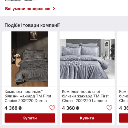
Всі умови повернення
Подібні товари компанії
Комплект постільної
Комплект постільної
Комп
білизни жаккард ТМ First
білизни жаккард ТМ First
біли
Choice 200*220 Doreta
Choice 200*220 Lamone
Choi
Polama
grey
Beig
4 368
4 368
4 3
₴
₴
Купити
Купити