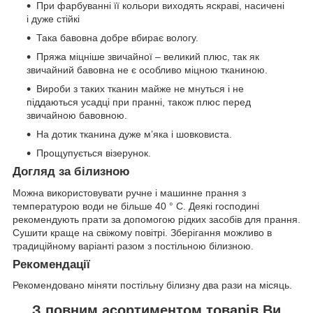
При фарбуванні її кольори виходять яскраві, насичені
і дуже стійкі
Така бавовна добре вбирає вологу.
Пряжа міцніше звичайної – великий плюс, так як
звичайний бавовна не є особливо міцною тканиною.
Вироби з таких тканин майже не мнуться і не
піддаються усадці при пранні, також плюс перед
звичайною бавовною.
На дотик тканина дуже м’яка і шовковиста.
Прощупується візерунок.
Догляд за білизною
Можна використовувати ручне і машинне прання з
температурою води не більше 40 ° C. Деякі господині
рекомендують прати за допомогою рідких засобів для прання.
Сушити краще на свіжому повітрі. Зберігання можливо в
традиційному варіанті разом з постільною білизною.
Рекомендації
Рекомендовано міняти постільну білизну два рази на місяць.
З повним асортиментом товарів Ви