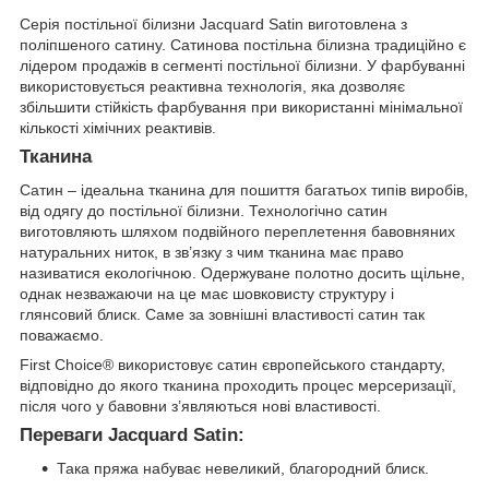
Серія постільної білизни Jacquard Satin виготовлена з
поліпшеного сатину. Сатинова постільна білизна традиційно є
лідером продажів в сегменті постільної білизни. У фарбуванні
використовується реактивна технологія, яка дозволяє
збільшити стійкість фарбування при використанні мінімальної
кількості хімічних реактивів.
Тканина
Сатин – ідеальна тканина для пошиття багатьох типів виробів,
від одягу до постільної білизни. Технологічно сатин
виготовляють шляхом подвійного переплетення бавовняних
натуральних ниток, в зв’язку з чим тканина має право
називатися екологічною. Одержуване полотно досить щільне,
однак незважаючи на це має шовковисту структуру і
глянсовий блиск. Саме за зовнішні властивості сатин так
поважаємо.
First Choice® використовує сатин європейського стандарту,
відповідно до якого тканина проходить процес мерсеризації,
після чого у бавовни з’являються нові властивості.
Переваги Jacquard Satin:
Така пряжа набуває невеликий, благородний блиск.