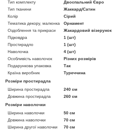
Тип комплекту
Двоспальний Євро
Тип тканини
Жаккард/Сатин
Колір
Сірий
Тематика декору, малюнка
Орнамент
Оздоблення та прикраси
Жакардовий візерунок
Підковдра
1 (шт)
Простирадло
1 (шт)
Наволочка
4 (шт)
Особливість наволочок
Різних розмірів
Подарункова упаковка
Так
Країна виробник
Туреччина
Розміри простирадла
Ширина простирадла
240 см
Довжина простирадла
260 см
Розміри наволочки
Ширина наволочки
50 см
Довжина наволочки
70 см
Ширина другої наволочки
70 см