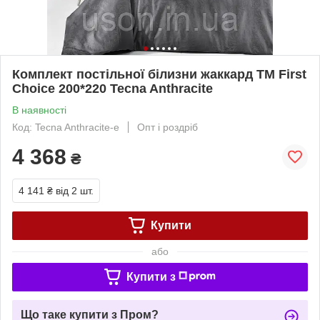
Комплект постільної білизни жаккард ТМ First
Choice 200*220 Tecna Anthracite
В наявності
Код: Tecna Anthracite-е
Опт і роздріб
4 368
₴
4 141 ₴
від 2 шт.
Купити
або
Купити з
Що таке купити з Пром?