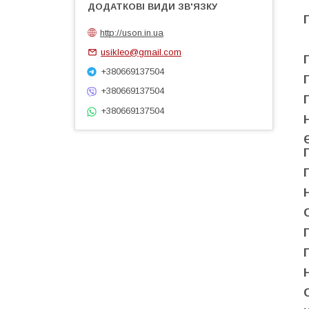
http://uson.in.ua
usikleo@gmail.com
+380669137504
+380669137504
+380669137504