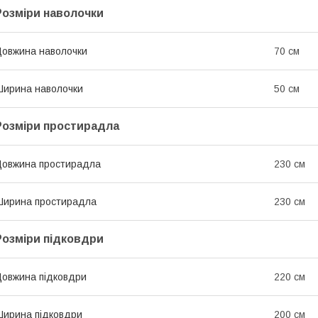
Розміри наволочки
овжина наволочки
70 см
ирина наволочки
50 см
Розміри простирадла
овжина простирадла
230 см
ирина простирадла
230 см
Розміри підковдри
овжина підковдри
220 см
ирина підковдри
200 см