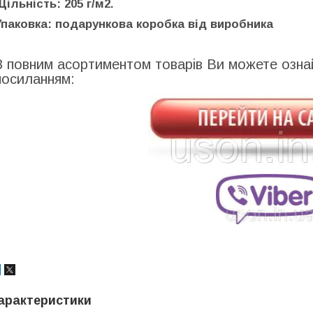
Щільність: 205 г/м2.
Упаковка: подарункова коробка від виробника
З повним асортиментом товарів Ви можете озн
посиланням:
арактеристики