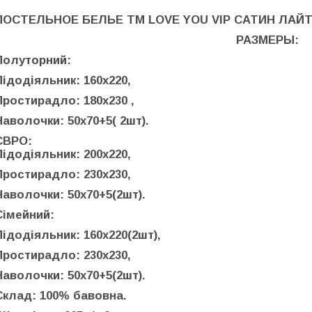
ПОСТЕЛЬНОЕ БЕЛЬЕ ТМ LOVE YOU VIP САТИН ЛАЙ
РАЗМЕРЫ:
Полуторний:
Підодіяльник: 160х220,
Простирадло: 180х230 ,
Наволочки: 50х70+5( 2шт).
ЄВРО:
Підодіяльник: 200х220,
Простирадло: 230х230,
Наволочки: 50х70+5(2шт).
Сімейний:
Підодіяльник: 160х220(2шт),
Простирадло: 230х230,
Наволочки: 50х70+5(2шт).
Склад: 100% бавовна.