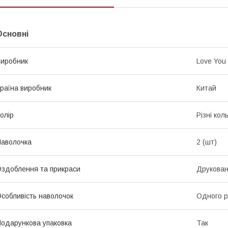
Основні
иробник
Love You
раїна виробник
Китай
олір
Різні кол
аволочка
2 (шт)
здоблення та прикраси
Друкова
собливість наволочок
Одного р
одарункова упаковка
Так