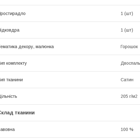
Простирадло
1 (шт)
ідковдра
1 (шт)
ематика декору, малюнка
Горошок
ип комплекту
Двоспал
ип тканини
Сатин
ільність
205 г/м2
Склад тканини
авовна
100 %