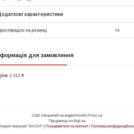
Додаткові характеристики
ростирадло на резинці
Ні
нформація для замовлення
іна:
2 912 ₴
Сайт створений на маркетплейсі
Prom.ua
Продавець на Bigl.ua
Інтернет-магазин "ЮСОН" |
Поскаржитися на контент
|
Політика конфіденційнос