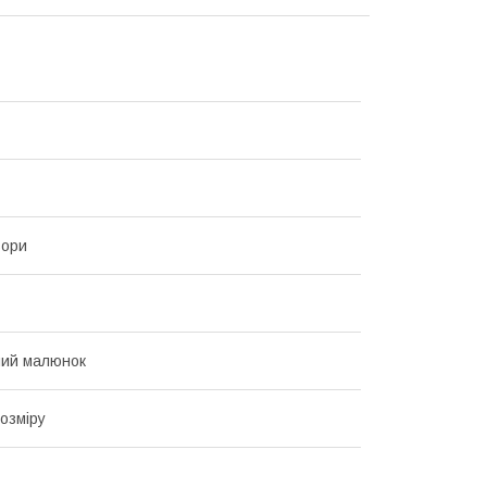
ьори
ний малюнок
озміру