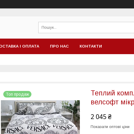
ОСТАВКА І ОПЛАТА
ПРО НАС
КОНТАКТИ
Теплий компл
Топ продаж
велсофт мік
2 045 ₴
Показати оптові ціни