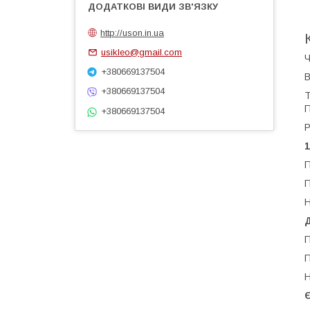
http://uson.in.ua
usikleo@gmail.com
Ч
+380669137504
В
+380669137504
Т
П
+380669137504
1
П
П
Н
П
П
Н
Є