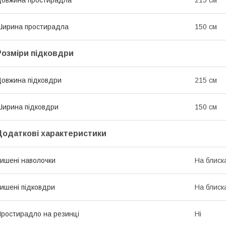
овжина простирадла
215 см
ирина простирадла
150 см
Розміри підковдри
овжина підковдри
215 см
ирина підковдри
150 см
Додаткові характеристики
ишені наволочки
На блиск
ишені підковдри
На блиск
ростирадло на резинці
Ні