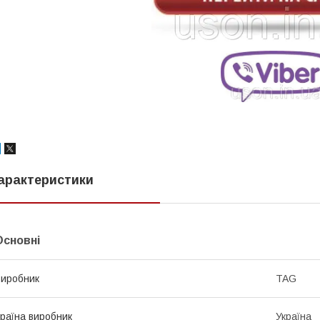
арактеристики
Основні
иробник
TAG
раїна виробник
Україна