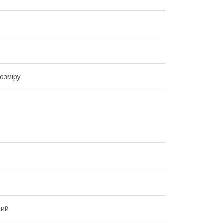
озміру
ний