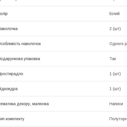
олір
Білий
аволочка
2 (шт)
собливість наволочок
Одного р
одарункова упаковка
Так
Простирадло
1 (шт)
ідковдра
1 (шт)
ематика декору, малюнка
Написи
ип комплекту
Полутор