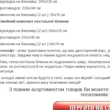
ідковдра на блискавці: 200x215 см
ростирадло: 215x240 см
аволочки на блискавці (2 шт.): 50х70 см
імейний комплект постільної білизни
ідковдра на блискавці (2 шт) 150x215 см
ростирадло 215x240 см
аволочки на блискавці (2 шт.) 50х70 см
Велсофт
-
м'яке трикотажне полотно, що має двосторонній ворс. 
оліестеру. Завдяки чому в тканині вдало поєднуються легкість і міцн
'яка, тепла постільна білизна не подразнюють шкіру, гіпоалергенна
охне, не розтягується й не зсідається. Попри наявну ворсистість,
овтунців.
 холодні зимові ночі ви будете в теплі, а ваш сон міцний і солодки
сім членам сім'ї, принесе масу позитивних емоцій!
З повним асортиментом товарів Ви можете
посиланням: