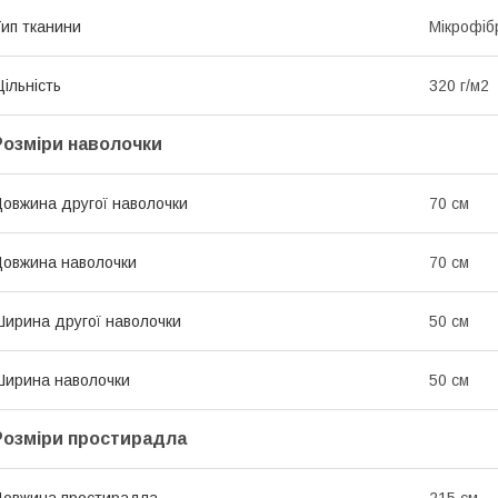
ип тканини
Мікрофіб
ільність
320 г/м2
Розміри наволочки
овжина другої наволочки
70 см
овжина наволочки
70 см
ирина другої наволочки
50 см
ирина наволочки
50 см
Розміри простирадла