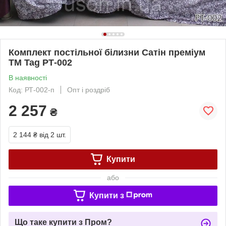
Комплект постільної білизни Cатін преміум
ТМ Tag РТ-002
В наявності
Код: РТ-002-п
Опт і роздріб
2 257
₴
2 144 ₴
від 2 шт.
Купити
або
Купити з
Що таке купити з Пром?