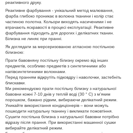
реактивного друку.
Реактивне фарбування - унікальний метод малювання,
фарба глибоко проникає в волокна тканини і колір стає
частиною полотна. Кольори виходять насиченими і не
втрачають яскравості в процесі експлуатації. Реактивне
фарбування підходить для дорогих і делікатних тканин.
Білизна не линяє при пранні.
Як доглядати за мерсеризованою атласною постільною
білизною:
Прати бавовняну постільну білизну окремо від інших
предметів, особливо предметів з синтетичними або
напівсинтетичними волокнами.
Перед пранням відкрутіть підковдру і наволочки, застебніть
блискавки.
Ми рекомендуємо прати постільну білизну з натуральної
бавовни кожні 7-10 днів у теплій воді (30 ° С) з м'яким
порошком, бажано рідким, вибираючи делікатний режим.
Уникайте використання кондиціонерів – вони можуть
пошкодити натуральну тканину і викликати пожовтіння.
Сушити постільна білизна з натуральної бавовни потрібно
відразу після прання. При використанні машинної сушки
вибирайте делікатний режим.