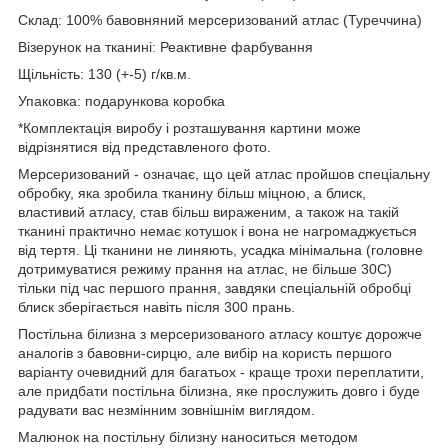
Склад: 100% бавовняний мерсеризований атлас (Туреччина)
Візерунок на тканині: Реактивне фарбування
Щільність: 130 (+-5) г/кв.м.
Упаковка: подарункова коробка
*Комплектація виробу і розташування картини може
відрізнятися від представленого фото.
Мерсеризований - означає, що цей атлас пройшов спеціальну
обробку, яка зробила тканину більш міцною, а блиск,
властивий атласу, став більш вираженим, а також на такій
тканині практично немає котушок і вона не нагромаджується
від тертя. Ці тканини не линяють, усадка мінімальна (головне
дотримуватися режиму прання на атлас, не більше 30С)
тільки під час першого прання, завдяки спеціальній обробці
блиск зберігається навіть після 300 прань.
Постільна білизна з мерсеризованого атласу коштує дорожче
аналогів з бавовни-сирцю, але вибір на користь першого
варіанту очевидний для багатьох - краще трохи переплатити,
але придбати постільна білизна, яке прослужить довго і буде
радувати вас незмінним зовнішнім виглядом.
Малюнок на постільну білизну наноситься методом