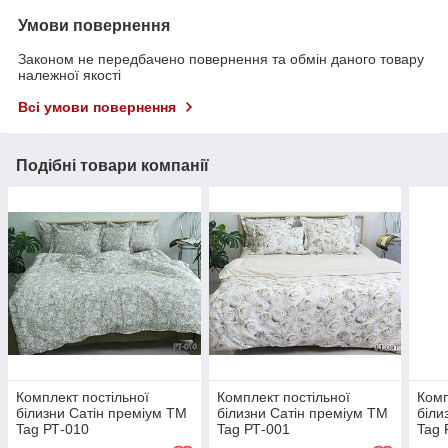
Умови повернення
Законом не передбачено повернення та обмін даного товару
належної якості
Всі умови повернення
Подібні товари компанії
Комплект постільної
Комплект постільної
Комп
білизни Cатін преміум ТМ
білизни Cатін преміум ТМ
біли
Tag РТ-010
Tag РТ-001
Tag 