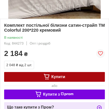
Комплект постільної білизни сатин-страйп TM
Colorful 200*220 кремовий
В наявності
Код: 844273
Опт і роздріб
2 184
₴
2 048 ₴
від 2 шт.
Купити
або
Купити з
Що таке купити з Пром?