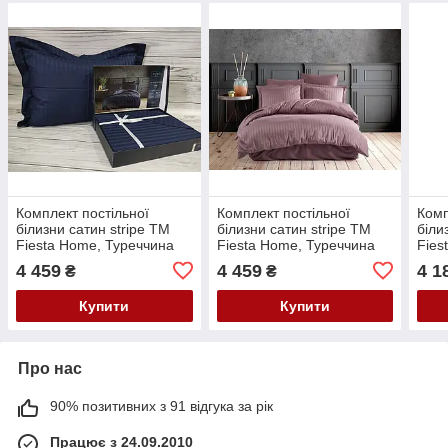
Комплект постільної
Комплект постільної
Комп
білизни сатин stripe ТМ
білизни сатин stripe ТМ
біли
Fiesta Home, Туреччина
Fiesta Home, Туреччина
Fies
luna lacivert колір синій
luna murdum колір
Stell
4 459
4 459
4 1
₴
₴
бузковий
Купити
Купити
Про нас
90% позитивних з 91 відгука за рік
Працює з 24.09.2010