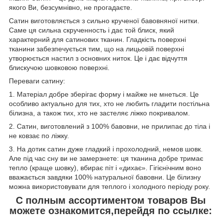
якого Ви, безсумнівно, не прогадаєте.
Сатин виготовляється з сильно крученої бавовняної нитки.
Саме ця сильна скрученность і дає той блиск, який
характерний для сатинових тканин. Гладкість поверхні
тканини забезпечується тим, що на лицьовій поверхні
утворюється настил з основних ниток. Це і дає відчуття
блискучою шовковою поверхні.
Переваги сатину:
1. Матеріал добре зберігає форму і майже не мнеться. Це
особливо актуально для тих, хто не любить гладити постільна
білизна, а також тих, хто не застеляє ліжко покривалом.
2. Сатин, виготовлений з 100% бавовни, не прилипає до тіла і
не ковзає по ліжку.
3. На дотик сатин дуже гладкий і прохолодний, немов шовк.
Але під час сну ви не замерзнете: ця тканина добре тримає
тепло (краще шовку), вбирає піт і «дихає». Гігієнічним воно
вважається завдяки 100% натуральної бавовни. Це білизну
можна використовувати для теплого і холодного періоду року.
С полным ассортиментом товаров Вы
можете ознакомится,перейдя по ссылке: