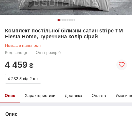
Комплект постільної білизни сатин stripe ТМ
Fiesta Home, Туреччина колір сірий
Немає в наявності
Код: Line gri
Опт і роздріб
4 459
₴
4 232 ₴
від 2 шт.
Опис
Характеристики
Доставка
Оплата
Умови п
Опис