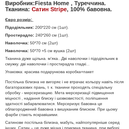
Виробник:Fiesta Home , Туреччина.
Тканина:
Сатин Stripe
, 100% бавовна.
Євро розмір:
Підодіяльник:
200*220 см (1шт).
Простирадло:
240*260 см (1шт).
Наволочка:
50*70 см (2шт)
Наволочка:
50*70 +5 см вушка (2шт)
Тканина дуже щільна. м'яка...Дві наволочки і підодіяльник в
смужку. дві наволочки і простирадла гладкі...
Упаковка: красива подарункова коробка+пакет
Постільна білизна не вигоряє і не втрачає кольору навіть після
багаторазових прань, т. к. тканини проходять спеціальну
обробку - мерсеризацию. Мета мерсеризації підвищення
міцності , надання блиску і шовковистості, поліпшення
здатності забарвлюватися. Мерсеризує бавовна це
облагороджений бавовна з вишуканим блиском. При цьому
фарби стають яскравішими.
Сатинове постільна білизна, мабуть, найпопулярніше серед
інших. Сатин – це дуже міцна і приємна тканина, при виборі