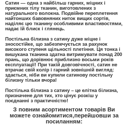
Сатин — одна з найбільш гарних, міцних і
приємних тілу тканин, виготовлених з
натурального волокна. Подвійне переплетення
найтонших бавовняних ниток вищих сортів,
наділяє цю тканину особливими властивостями,
надає їй блиск і глянець.
Постільна білизна з сатину дуже міцне і
зносостійке, що забезпечується за рахунок
високого ступеня щільності плетіння. Ця тонка і
вишукана тканина здатна витримувати понад 200
прань, що дорівнює приблизно восьми років
експлуатації! При такій довговічності, сатин не
втрачає свій колір і гарний зовнішній вигляд:
здається, ніби ви купили сатинову постільну
білизну тільки вчора!
Постільна білизна з сатину – це елітна білизна,
призначене для тих, хто цінує розкіш у
поєднанні з практичністю!
З повним асортиментом товарів Ви
можете ознайомитися,перейшовши за
посиланням: