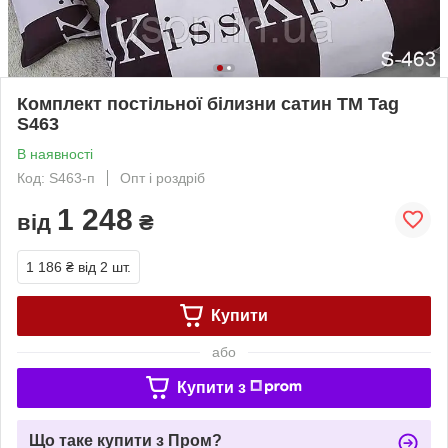
Комплект постільної білизни сатин TM Tag
S463
В наявності
Код: S463-п
Опт і роздріб
1 248
від
₴
1 186 ₴
від 2 шт.
Купити
або
Купити з
Що таке купити з Пром?