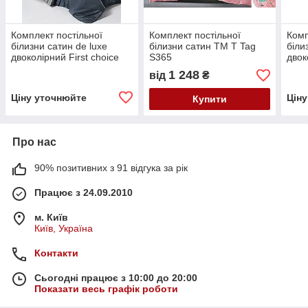
Комплект постільної
Комплект постільної
Комп
білизни сатин de luxe
білизни сатин TM T Tag
біли
двоколірний First choice
S365
двок
євро розмір Denim/Grey
євро
1 248
від
₴
Grey
Ціну уточнюйте
Цін
Купити
Про нас
90% позитивних з 91 відгука за рік
Працює з 24.09.2010
м. Київ
Київ, Україна
Контакти
Сьогодні працює з 10:00 до 20:00
Показати весь графік роботи