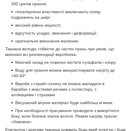
300 циклів прання;
гіпоалергенні властивості виключають появу
подразнень на шкірі;
високий рівень міцності;
відсутність усадки, зминання і деформації;
оригінальне виконання малюнка.
Тканина володіє стійкістю до частих прань при умові, що
виконані всі рекомендації виробника:
Миючий склад не повинен містити сульфатів і хлору.
Воду для прання можна використовувати нагріту до
+40-60°.
Вироби з страйп-сатину не можна закладати в
барабан з жорсткими речами з поліестеру, з
аплікаціями і стразами.
Висушений вітром матеріал буде найбільш м'яким.
При необхідності прасування проводити з виворітного
боку, коли білизна злегка вологе. Режим нагріву праски
«бавовна».
Елегантна і красива тканина освіжить будь-який інтер'єр і буде