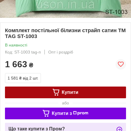
Комплект постільної білизни страйп сатин TM
TAG ST-1003
В наявності
Код: ST-1003 tag-п
Опт і роздріб
1 663
₴
1 581 ₴
від 2 шт.
Купити
або
Купити з
Що таке купити з Пром?