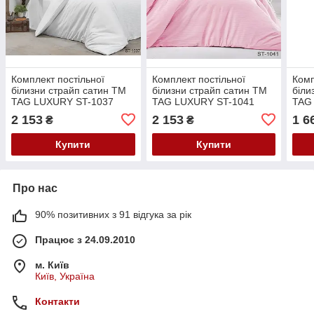
Комплект постільної
Комплект постільної
Комп
білизни страйп сатин TM
білизни страйп сатин TM
біли
TAG LUXURY ST-1037
TAG LUXURY ST-1041
TAG
білий
рожевий
2 153
2 153
1 6
₴
₴
Купити
Купити
Про нас
90% позитивних з 91 відгука за рік
Працює з 24.09.2010
м. Київ
Київ, Україна
Контакти