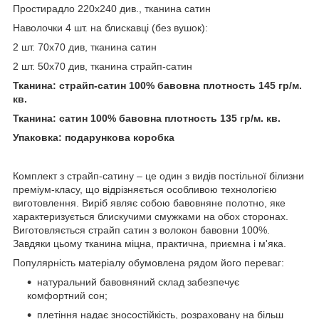
Простирадло 220x240 див., тканина сатин
Наволочки 4 шт. на блискавці (без вушок):
2 шт. 70х70 див, тканина сатин
2 шт. 50х70 див, тканина страйп-сатин
Тканина: страйп-сатин 100% бавовна п
лотность 145 гр/м.
кв.
Тканина: сатин 100% бавовна п
лотность 135 гр/м. кв.
Упаковка: подарункова коробка
Комплект з страйп-сатину – це один з видів постільної білизни
преміум-класу, що відрізняється особливою технологією
виготовлення. Виріб являє собою бавовняне полотно, яке
характеризується блискучими смужками на обох сторонах.
Виготовляється страйп сатин з волокон бавовни 100%.
Завдяки цьому тканина міцна, практична, приємна і м'яка.
Популярність матеріалу обумовлена рядом його переваг:
натуральний бавовняний склад забезпечує
комфортний сон;
плетіння надає зносостійкість, розраховану на більш