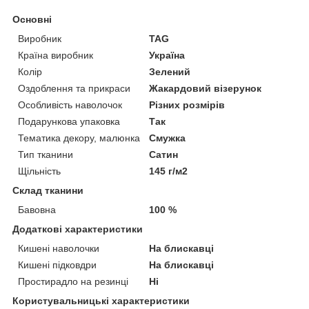
Основні
Виробник
TAG
Країна виробник
Україна
Колір
Зелений
Оздоблення та прикраси
Жакардовий візерунок
Особливість наволочок
Різних розмірів
Подарункова упаковка
Так
Тематика декору, малюнка
Смужка
Тип тканини
Сатин
Щільність
145 г/м2
Склад тканини
Бавовна
100 %
Додаткові характеристики
Кишені наволочки
На блискавці
Кишені підковдри
На блискавці
Простирадло на резинці
Ні
Користувальницькі характеристики