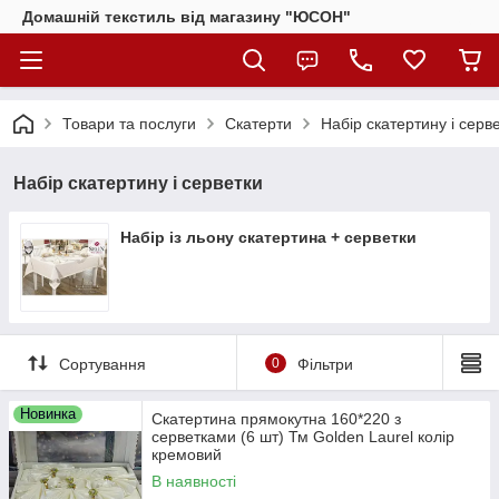
Домашній текстиль від магазину "ЮСОН"
Товари та послуги
Скатерти
Набір скатертину і серв
Набір скатертину і серветки
Набір із льону скатертина + серветки
Сортування
0
Фільтри
Новинка
Скатертина прямокутна 160*220 з
серветками (6 шт) Тм Golden Laurel колір
кремовий
В наявності