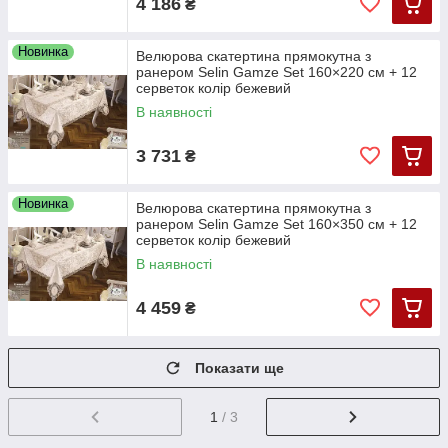
4 186
₴
Новинка
Велюрова скатертина прямокутна з
ранером Selin Gamze Set 160×220 см + 12
серветок колір бежевий
В наявності
3 731
₴
Новинка
Велюрова скатертина прямокутна з
ранером Selin Gamze Set 160×350 см + 12
серветок колір бежевий
В наявності
4 459
₴
Показати ще
1
/ 3