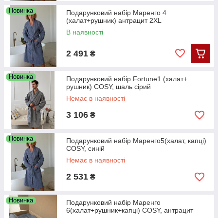
Новинка
Подарунковий набір Маренго 4
(халат+рушник) антрацит 2XL
В наявності
2 491
₴
Новинка
Подарунковий набір Fortune1 (халат+
рушник) COSY, шаль сірий
Немає в наявності
3 106
₴
Новинка
Подарунковий набір Маренго5(халат, капці)
COSY, синій
Немає в наявності
2 531
₴
Новинка
Подарунковий набір Маренго
6(халат+рушник+капці) COSY, антрацит