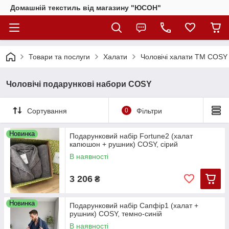
Домашній текстиль від магазину "ЮСОН"
Товари та послуги
Халати
Чоловічі халати ТМ COSY
Чоловічі подарункові набори COSY
Сортування
0
Фільтри
Новинка
Подарунковий набір Fortune2 (халат
капюшон + рушник) COSY, сірий
В наявності
3 206
₴
Новинка
Подарунковий набір Сапфір1 (халат +
рушник) COSY, темно-синій
В наявності