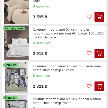
ivory
В наявності
3 595
₴
Топ продажів
Комплект постільної білизни поплін
простирадло на резинці Altinbasak 160 х 220
см Infinity Lace
В наявності
2 912
₴
Новинка
Комплект постільної білизни поплін Romeo
home євро розмір Durelya
В наявності
2 821
₴
Новинка
Комплект постільної білизни поплін Romeo
home євро розмір Yazen