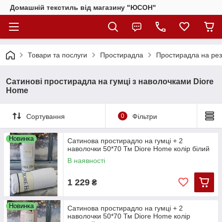
Домашній текстиль від магазину "ЮСОН"
Товари та послуги
Простирадла
Простирадла на рез
Сатинові простирадла на гумці з наволочками Diore
Home
Сортування
0
Фільтри
Новинка
Сатинова простирадло на гумці + 2
наволочки 50*70 Тм Diore Home колір білий
В наявності
1 229
₴
Новинка
Сатинова простирадло на гумці + 2
наволочки 50*70 Тм Diore Home колір