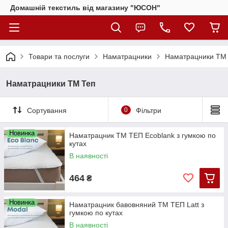
Домашній текстиль від магазину "ЮСОН"
Товари та послуги
Наматрацники
Наматрацники ТМ
Наматрацники ТМ Теп
Сортування
0
Фільтри
Новинка
Наматрацник ТМ ТЕП Ecoblank з гумкою по
кутах
В наявності
464
₴
Новинка
Наматрацник бавовняний ТМ ТЕП Latt з
гумкою по кутах
В наявності