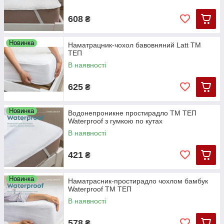
608
₴
Новинка
Наматрацник-чохол бавовняний Latt ТМ
ТЕП
В наявності
625
₴
Новинка
Водонепроникне простирадло ТМ ТЕП
Waterproof з гумкою по кутах
В наявності
421
₴
Новинка
Наматрасник-простирадло чохлом бамбук
Waterproof ТМ ТЕП
В наявності
578
₴